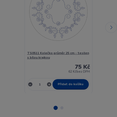
TS0511 Kolečko průměr 25 cm - tesilen
TSO511 Prostí
s bílou krajkou
75 Kč
62 Kč
bez DPH
Přidat do košíku