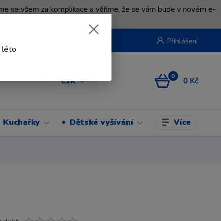
uváme se všem za komplikace a věříme, že se vám bude v novém e-
beruska.cz
Přihlášení
 léto
0
0 Kč
CZK
Více
Kuchařky
Dětské vyšívání