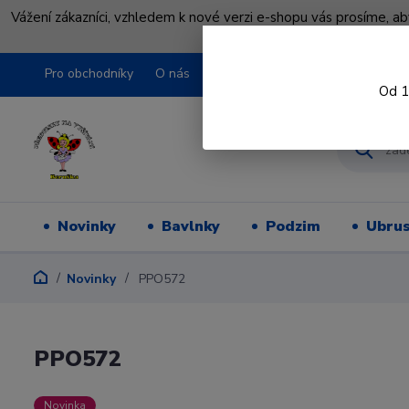
Vážení zákazníci, vzhledem k nové verzi e-shopu vás prosíme, a
shopu pře
Pro obchodníky
O nás
Obchodní podmínky
Kontakty
Od 1
Novinky
Bavlnky
Podzim
Ubru
Novinky
PPO572
PPO572
Novinka