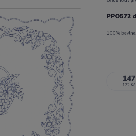
Ohodnotit pr
PPO572 d
100% bavlna,
147
122 Kč