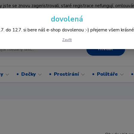
by jste se znovu zageristrovali, staré registrace nefungují, omlo
hledněji nakupovat :-) děkujeme všem za pochopení www.vysivani
dovolená
Více
.7. do 12.7. si bere náš e-shop dovolenou :-) přejeme všem krásné
Zavřít
Hledat
sy
Dečky
Prostírání
Polštáře