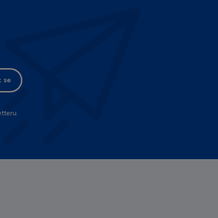
t se
tteru.