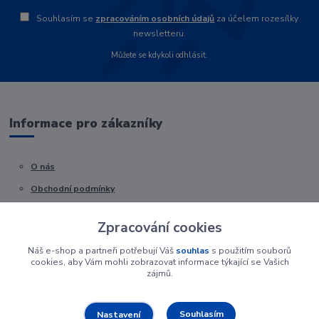
Souhlasím se
zpracováním osobních údajů
za účelem rozesílky
newsletteru.
Můžete se kdykoli odhlásit.
Informace pro zákazníky
O nás
Obchodní podmínky
Kontakty
Zpracování cookies
Náš e-shop a partneři potřebují Váš
souhlas
s použitím souborů
cookies, aby Vám mohli zobrazovat informace týkající se Vašich
zájmů.
Souhlasím
Nastavení