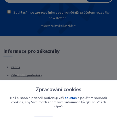
Souhlasím se
zpracováním osobních údajů
za účelem rozesílky
newsletteru.
Můžete se kdykoli odhlásit.
Informace pro zákazníky
O nás
Obchodní podmínky
Kontakty
Zpracování cookies
Náš e-shop a partneři potřebují Váš
souhlas
s použitím souborů
cookies, aby Vám mohli zobrazovat informace týkající se Vašich
zájmů.