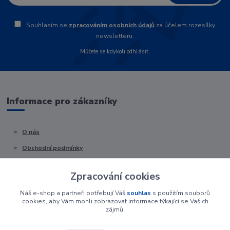
Souhlasím se
zpracováním osobních údajů
za účelem rozesílky
newsletteru.
Můžete se kdykoli odhlásit.
Informace pro zákazníky
O nás
Obchodní podmínky
Kontakty
Zpracování cookies
Náš e-shop a partneři potřebují Váš
souhlas
s použitím souborů
cookies, aby Vám mohli zobrazovat informace týkající se Vašich
zájmů.