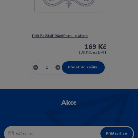
P49 Polštář 90x60 cm - plátno
169 Kč
139 Kč
bez DPH
Přidat do košíku
Akce
Přihlásit se