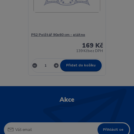
P52 Polštář 90x60 cm - plátno
169 Kč
139 Kč
bez DPH
Přidat do košíku
Akce
Přihlásit se