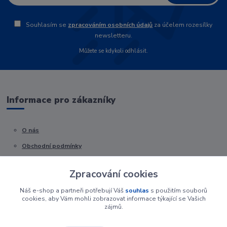
Souhlasím se
zpracováním osobních údajů
za účelem rozesílky
newsletteru.
Můžete se kdykoli odhlásit.
Informace pro zákazníky
O nás
Obchodní podmínky
Kontakty
Zpracování cookies
Náš e-shop a partneři potřebují Váš
souhlas
s použitím souborů
cookies, aby Vám mohli zobrazovat informace týkající se Vašich
zájmů.