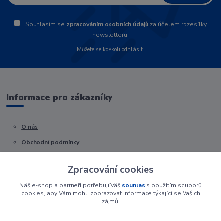
Souhlasím se
zpracováním osobních údajů
za účelem rozesílky
newsletteru.
Můžete se kdykoli odhlásit.
Informace pro zákazníky
O nás
Obchodní podmínky
Kontakty
Zpracování cookies
Náš e-shop a partneři potřebují Váš
souhlas
s použitím souborů
cookies, aby Vám mohli zobrazovat informace týkající se Vašich
zájmů.