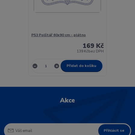
P53 Polštář 60x90 cm - plátno
169 Kč
139 Kč
bez DPH
Přidat do košíku
Akce
Přihlásit se