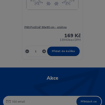
P60 Polštář 90x60 cm - plátno
169 Kč
139 Kč
bez DPH
Přidat do košíku
Akce
Přihlásit se