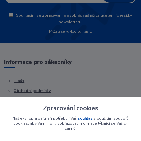
Souhlasím se
zpracováním osobních údajů
za účelem rozesílky
newsletteru.
Můžete se kdykoli odhlásit.
Informace pro zákazníky
O nás
Obchodní podmínky
Kontakty
Zpracování cookies
Náš e-shop a partneři potřebují Váš
souhlas
s použitím souborů
cookies, aby Vám mohli zobrazovat informace týkající se Vašich
zájmů.