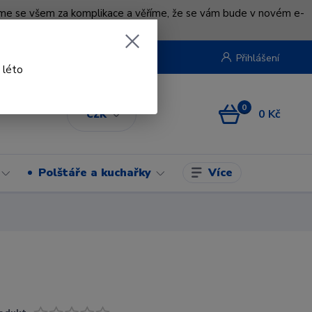
uváme se všem za komplikace a věříme, že se vám bude v novém e-
beruska.cz
Přihlášení
 léto
0
0 Kč
CZK
Více
Polštáře a kuchařky