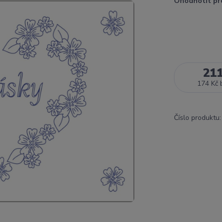
Ohodnotit pr
21
174 Kč
Číslo produktu: