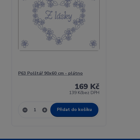
P63 Polštář 90x60 cm - plátno
169 Kč
139 Kč
bez DPH
Přidat do košíku