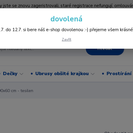
by jste se znovu zageristrovali, staré registrace nefungují, omlo
hledněji nakupovat :-) děkujeme všem za pochopení www.vysivani
dovolená
Více
.7. do 12.7. si bere náš e-shop dovolenou :-) přejeme všem krásné
Zavřít
Hledat
Dečky
Ubrusy obšité krajkou
Prostírání
0x60 cm - tesilen