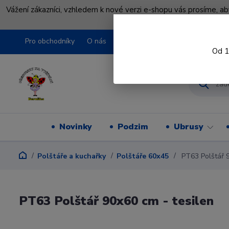
Vážení zákazníci, vzhledem k nové verzi e-shopu vás prosíme, a
shopu pře
Pro obchodníky
O nás
Obchodní podmínky
Kontakty
Od 1
Novinky
Podzim
Ubrusy
Polštáře a kuchařky
Polštáře 60x45
PT63 Polštář 9
PT63 Polštář 90x60 cm - tesilen