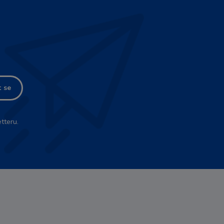
t se
tteru.