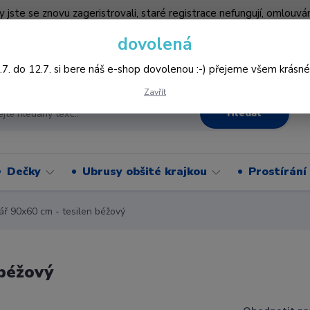
by jste se znovu zageristrovali, staré registrace nefungují, omlo
hledněji nakupovat :-) děkujeme všem za pochopení www.vysivani
dovolená
Více
.7. do 12.7. si bere náš e-shop dovolenou :-) přejeme všem krásné
Zavřít
Hledat
Dečky
Ubrusy obšité krajkou
Prostírání
ř 90x60 cm - tesilen béžový
 béžový