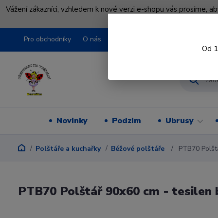
Vážení zákazníci, vzhledem k nové verzi e-shopu vás prosíme, a
shopu pře
Pro obchodníky
O nás
Obchodní podmínky
Kontakty
Od 1
Novinky
Podzim
Ubrusy
Polštáře a kuchařky
Béžové polštáře
PTB70 Polštá
PTB70 Polštář 90x60 cm - tesilen