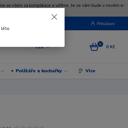
uváme se všem za komplikace a věříme, že se vám bude v novém e-
beruska.cz
Přihlášení
 léto
0
0 Kč
CZK
Více
Polštáře a kuchařky