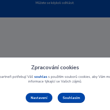
Můžete se kdykoli odhlásit.
Zpracování cookies
artneři potřebují Váš
souhlas
s použitím souborů cookies, aby Vám mo
informace týkající se Vašich zájmů.
Souhlasím
Nastavení