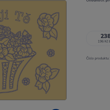
Ohodnotit pr
23
196 Kč
Číslo produktu: