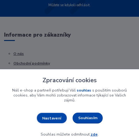
Můžete se kdykoli odhlásit.
Informace pro zákazníky
O nás
Obchodní podmínky
Kontakty
Zpracování cookies
Náš e-shop a partneři potřebují Váš
souhlas
s použitím souborů
cookies, aby Vám mohli zobrazovat informace týkající se Vašich
zájmů.
Souhlasím
Nastavení
Souhlas můžete odmítnout
zde
.
Vytvořeno na
Eshop-rychle.cz