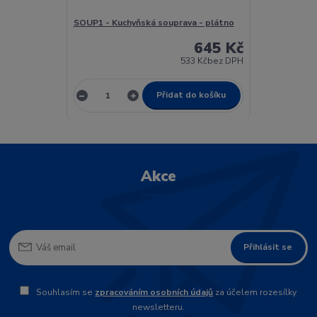
SOUP1 - Kuchyňská souprava - plátno
645 Kč
533 Kč
bez DPH
Přidat do košíku
Akce
Přihlásit se
Souhlasím se
zpracováním osobních údajů
za účelem rozesílky
newsletteru.