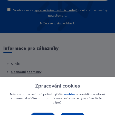
Souhlasím se
zpracováním osobních údajů
za účelem rozesílky
newsletteru.
Můžete se kdykoli odhlásit.
Informace pro zákazníky
O nás
Obchodní podmínky
Kontakty
Zpracování cookies
Náš e-shop a partneři potřebují Váš
souhlas
s použitím souborů
cookies, aby Vám mohli zobrazovat informace týkající se Vašich
zájmů.