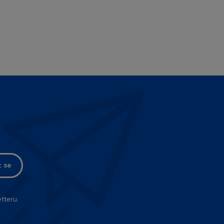
t se
tteru.