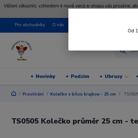
Vážení zákazníci, vzhledem k nové verzi e-shopu vás prosíme, a
shopu pře
Pro obchodníky
O nás
Obchodní podmínky
Kontakty
Od 1
Novinky
Podzim
Ubrusy
Prostírání
Kolečko s bílou krajkou - 25 cm
TS0505 
TS0505 Kolečko průměr 25 cm - tes