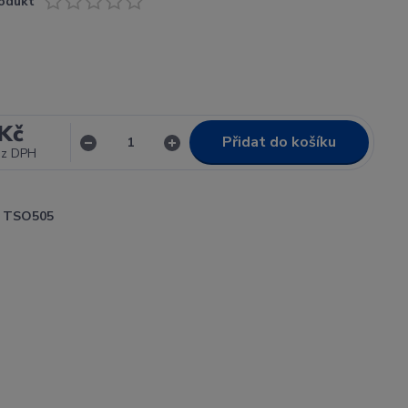
odukt
Kč
Přidat do košíku
ez DPH
TSO505