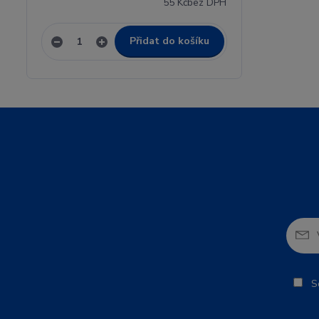
55 Kč
bez DPH
Přidat do košíku
So