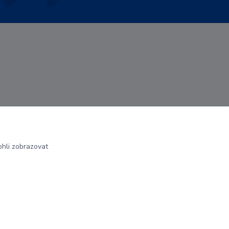
hli zobrazovat
Vytvořeno na
Eshop-rychle.cz