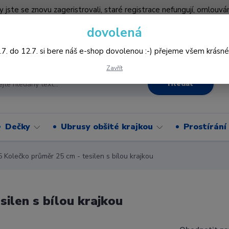
by jste se znovu zageristrovali, staré registrace nefungují, omlo
hledněji nakupovat :-) děkujeme všem za pochopení www.vysivani
dovolená
Více
.7. do 12.7. si bere náš e-shop dovolenou :-) přejeme všem krásné
Zavřít
Hledat
Dečky
Ubrusy obšité krajkou
Prostírání
Kolečko průměr 25 cm - tesilen s bílou krajkou
ilen s bílou krajkou