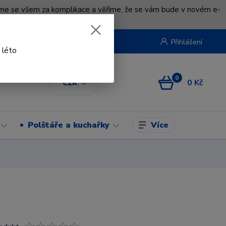
uváme se všem za komplikace a věříme, že se vám bude v novém e-
beruska.cz
Přihlášení
 léto
0
0 Kč
CZK
Více
Polštáře a kuchařky