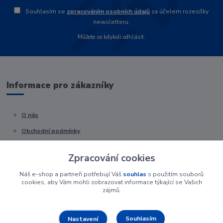
Souhlasím se
zpracováním osobních údajů
za účelem rozesílky
newsletteru.
Můžete se kdykoli odhlásit.
Informace pro zákazníky
O nás
Obchodní podmínky
Kontakty
Zpracování cookies
Náš e-shop a partneři potřebují Váš
souhlas
s použitím souborů
cookies, aby Vám mohli zobrazovat informace týkající se Vašich
zájmů.
Souhlasím
Nastavení