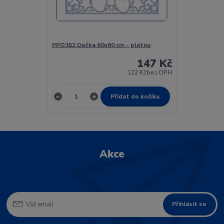
PPO352 Dečka 60x60 cm - plátno
147 Kč
122 Kč
bez DPH
Přidat do košíku
Akce
Přihlásit se