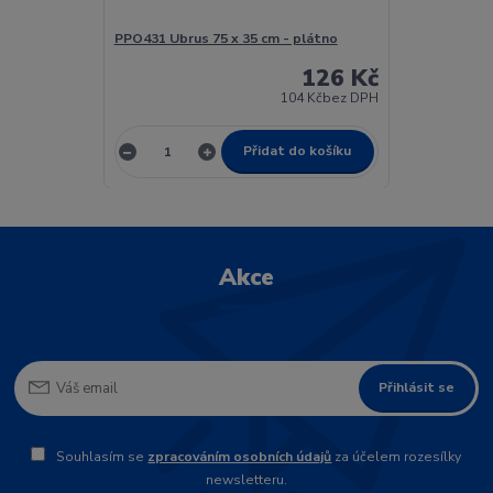
PPO431 Ubrus 75 x 35 cm - plátno
126 Kč
104 Kč
bez DPH
Přidat do košíku
Akce
Přihlásit se
Souhlasím se
zpracováním osobních údajů
za účelem rozesílky
newsletteru.