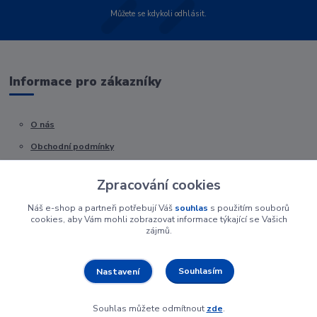
Můžete se kdykoli odhlásit.
Informace pro zákazníky
O nás
Obchodní podmínky
Kontakty
Zpracování cookies
Náš e-shop a partneři potřebují Váš
souhlas
s použitím souborů
cookies, aby Vám mohli zobrazovat informace týkající se Vašich
zájmů.
Souhlasím
Nastavení
Souhlas můžete odmítnout
zde
.
Vytvořeno na
Eshop-rychle.cz