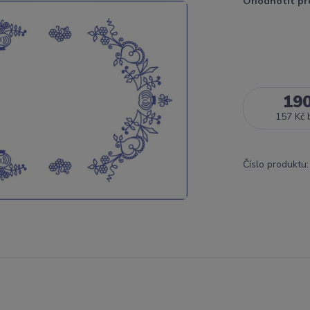
Ohodnotit pr
19
157 Kč
Číslo produktu: