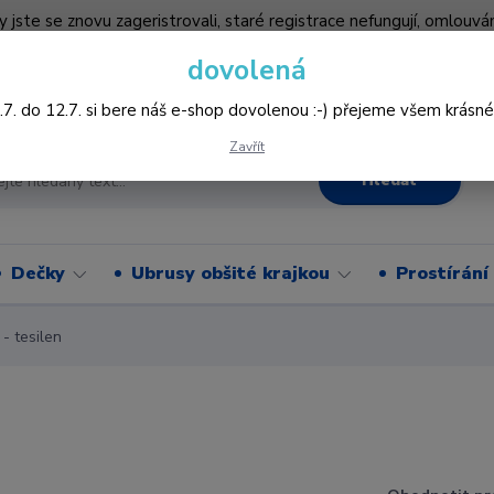
by jste se znovu zageristrovali, staré registrace nefungují, omlo
hledněji nakupovat :-) děkujeme všem za pochopení www.vysivani
dovolená
Více
.7. do 12.7. si bere náš e-shop dovolenou :-) přejeme všem krásné
Zavřít
Hledat
Dečky
Ubrusy obšité krajkou
Prostírání
 tesilen