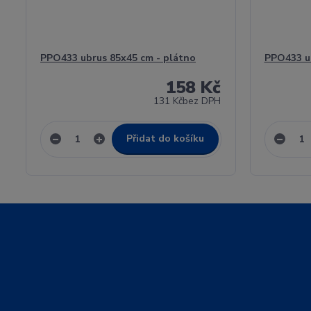
PPO433 ubrus 85x45 cm - plátno
PPO433 ub
158 Kč
131 Kč
bez DPH
Přidat do košíku