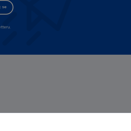
t se
tteru.