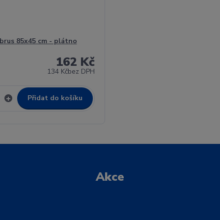
rus 85x45 cm - plátno
162 Kč
134 Kč
bez DPH
Přidat do košíku
Akce