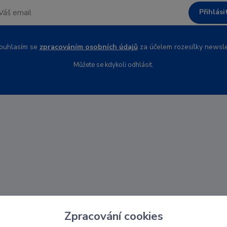
Přihlási
uhlasím se
zpracováním osobních údajů
za účelem rozesílky newsle
Můžete se kdykoli odhlásit.
Zpracování cookies