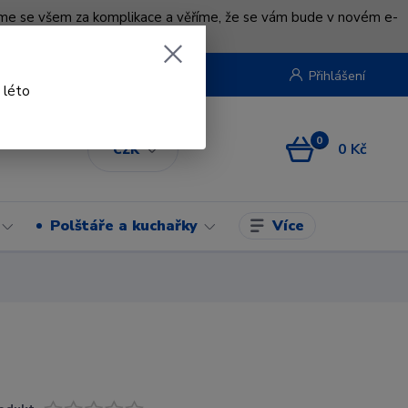
uváme se všem za komplikace a věříme, že se vám bude v novém e-
beruska.cz
Přihlášení
 léto
0
0 Kč
CZK
Více
Polštáře a kuchařky