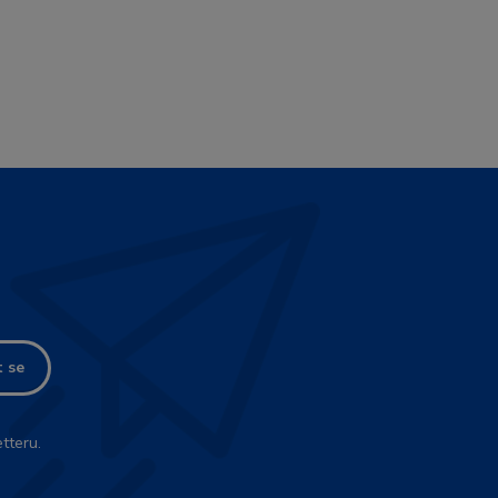
t se
tteru.