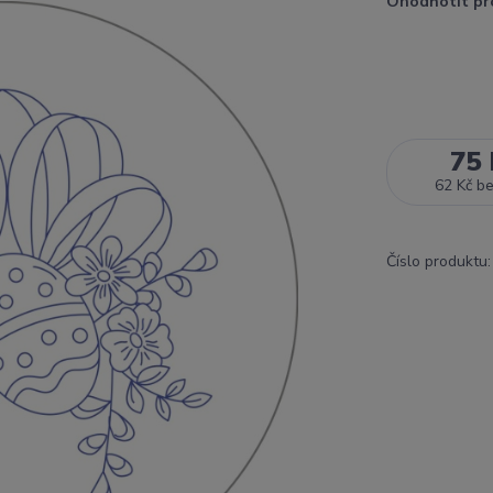
Ohodnotit pr
75 
62 Kč
b
Číslo produktu: