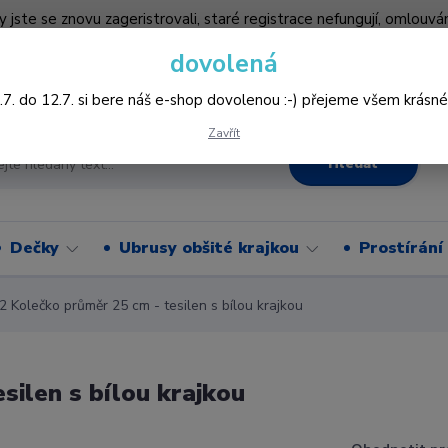
by jste se znovu zageristrovali, staré registrace nefungují, omlo
hledněji nakupovat :-) děkujeme všem za pochopení www.vysivani
dovolená
Více
.7. do 12.7. si bere náš e-shop dovolenou :-) přejeme všem krásné
Zavřít
Hledat
Dečky
Ubrusy obšité krajkou
Prostírání
Kolečko průměr 25 cm - tesilen s bílou krajkou
ilen s bílou krajkou