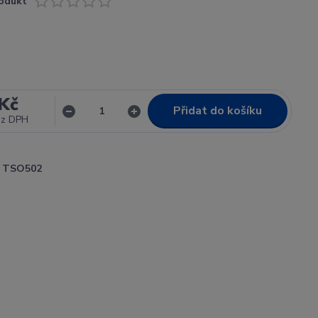
odukt
Kč
Přidat do košíku
ez DPH
TSO502