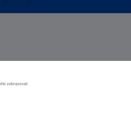
hli zobrazovat
Vytvořeno na
Eshop-rychle.cz