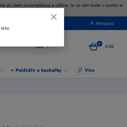
uváme se všem za komplikace a věříme, že se vám bude v novém e-
beruska.cz
Přihlášení
 léto
0
0 Kč
CZK
Více
Polštáře a kuchařky