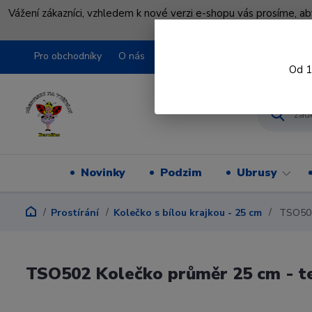
Vážení zákazníci, vzhledem k nové verzi e-shopu vás prosíme, a
shopu pře
Pro obchodníky
O nás
Obchodní podmínky
Kontakty
Od 1
Novinky
Podzim
Ubrusy
Prostírání
Kolečko s bílou krajkou - 25 cm
TSO502 
TSO502 Kolečko průměr 25 cm - tes