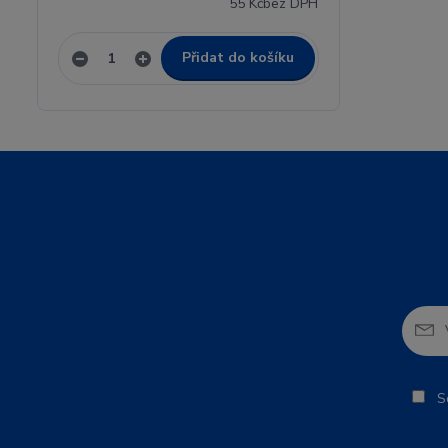
55 Kč
bez DPH
Přidat do košíku
So