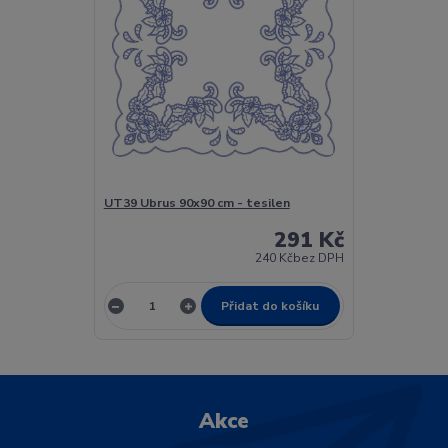
UT39 Ubrus 90x90 cm - tesilen
291 Kč
240 Kč
bez DPH
Přidat do košíku
Akce