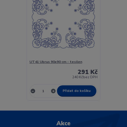
UT41 Ubrus 90x90 cm - tesilen
291 Kč
240 Kč
bez DPH
Přidat do košíku
Akce