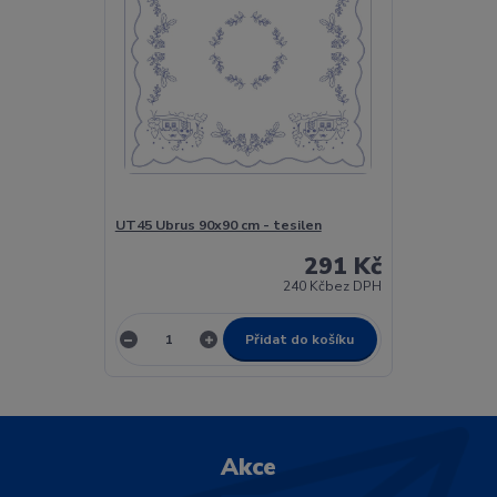
UT45 Ubrus 90x90 cm - tesilen
291 Kč
240 Kč
bez DPH
Přidat do košíku
Akce