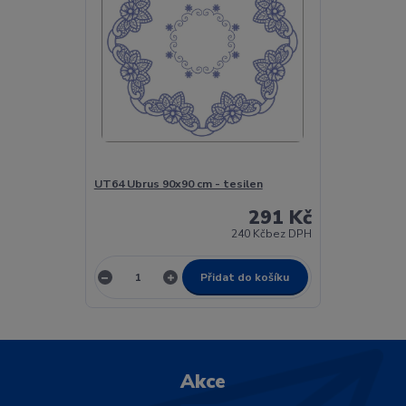
UT64 Ubrus 90x90 cm - tesilen
291 Kč
240 Kč
bez DPH
Přidat do košíku
Akce