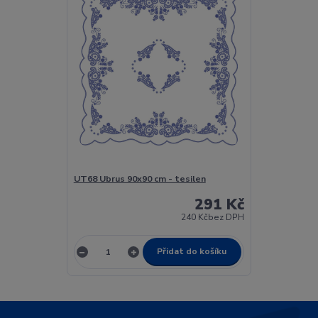
UT68 Ubrus 90x90 cm - tesilen
291 Kč
240 Kč
bez DPH
Přidat do košíku