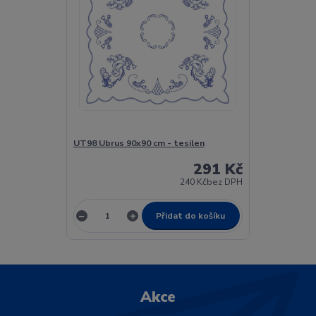
UT98 Ubrus 90x90 cm - tesilen
291 Kč
240 Kč
bez DPH
Přidat do košíku
Akce