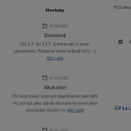
F11 Ubr
Novinky
30.06.2026
Dovolená
Od 1.7. do 12.7. si bere náš e-shop
dovolenou. Přejeme všem krásné léto :-)
číst celé
07.02.2026
Akce únor
Po celý měsíc únor při objednávce nad 499
Kč od nás jako dárek dostanete nové jarní
prostírání 40x40 cm
číst celé
02.01.2026