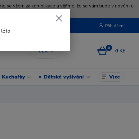
uváme se všem za komplikace a věříme, že se vám bude v novém e-
beruska.cz
Přihlášení
 léto
0
0 Kč
CZK
Více
Kuchařky
Dětské vyšívání