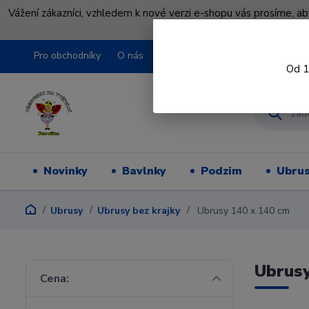
Vážení zákazníci, vzhledem k nové verzi e-shopu vás prosíme, a
shopu pře
Pro obchodníky
O nás
Obchodní podmínky
Kontakty
Od 1
Novinky
Bavlnky
Podzim
Ubru
Ubrusy
Ubrusy bez krajky
Ubrusy 140 x 140 cm
Ubrusy
Cena: