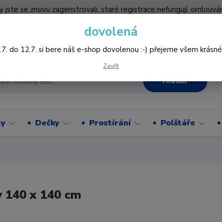
by jste se znovu zageristrovali, staré registrace nefungují, omlo
hledněji nakupovat :-) děkujeme všem za pochopení www.vysivani
dovolená
Více
.7. do 12.7. si bere náš e-shop dovolenou :-) přejeme všem krásné
Zavřít
Hledat
sy
Dečky
Prostírání
Polštáře
 140 x 140 cm