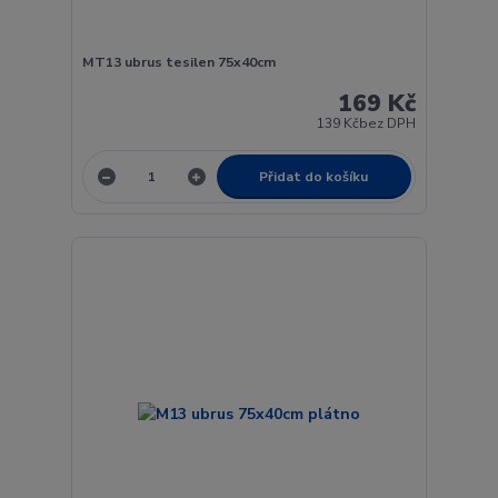
MT13 ubrus tesilen 75x40cm
169 Kč
139 Kč
bez DPH
Přidat do košíku