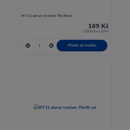
MT11 ubrus tesilen 75x40cm
169 Kč
139 Kč
bez DPH
Přidat do košíku