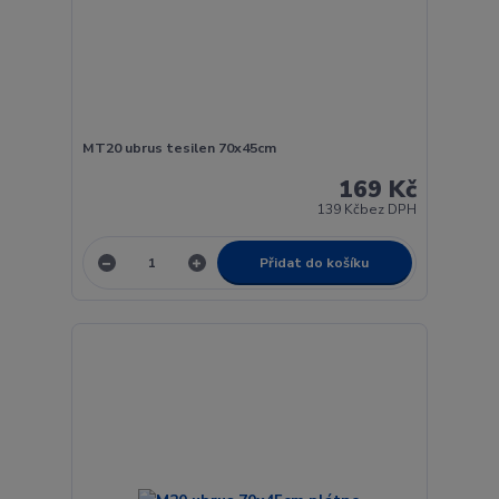
MT20 ubrus tesilen 70x45cm
169 Kč
139 Kč
bez DPH
Přidat do košíku