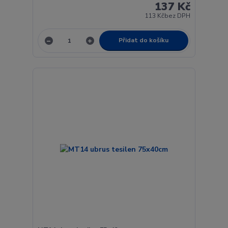
137 Kč
113 Kč
bez DPH
Přidat do košíku