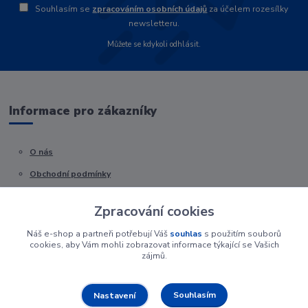
Souhlasím se
zpracováním osobních údajů
za účelem rozesílky
newsletteru.
Můžete se kdykoli odhlásit.
Informace pro zákazníky
O nás
Obchodní podmínky
Kontakty
Zpracování cookies
Náš e-shop a partneři potřebují Váš
souhlas
s použitím souborů
cookies, aby Vám mohli zobrazovat informace týkající se Vašich
zájmů.
Souhlasím
Nastavení