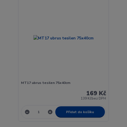
MT17 ubrus tesilen 75x40cm
169 Kč
139 Kč
bez DPH
Přidat do košíku