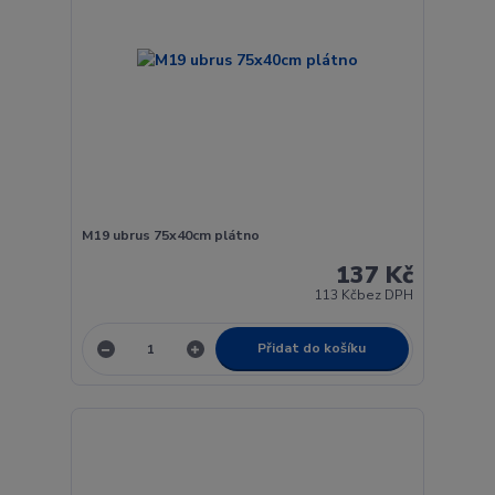
M19 ubrus 75x40cm plátno
137 Kč
113 Kč
bez DPH
Přidat do košíku