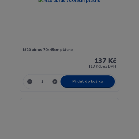
M20 ubrus 70x45cm plátno
137 Kč
113 Kč
bez DPH
Přidat do košíku