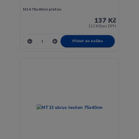
M14 75x40cm plátno
137 Kč
113 Kč
bez DPH
Přidat do košíku