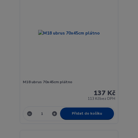
M18 ubrus 70x45cm plátno
137 Kč
113 Kč
bez DPH
Přidat do košíku