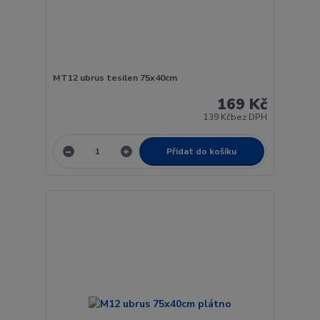
MT12 ubrus tesilen 75x40cm
169 Kč
139 Kč
bez DPH
Přidat do košíku