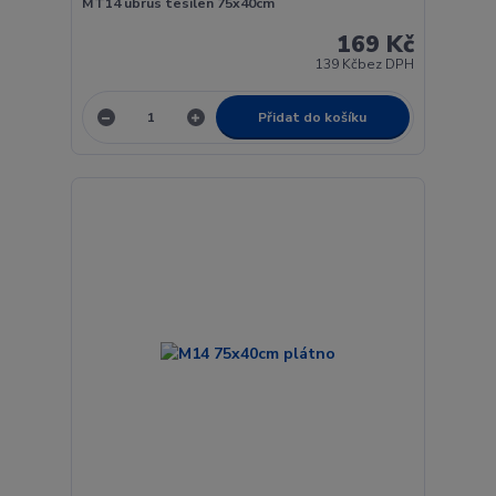
MT14 ubrus tesilen 75x40cm
169 Kč
139 Kč
bez DPH
Přidat do košíku