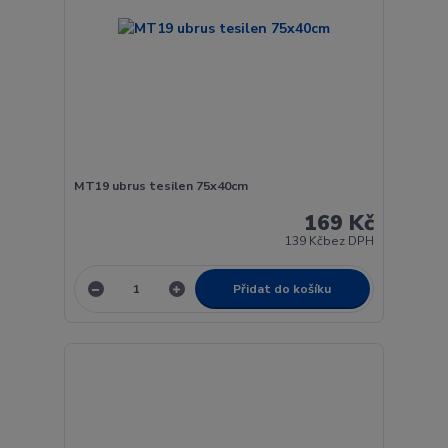
MT19 ubrus tesilen 75x40cm
169 Kč
139 Kč
bez DPH
Přidat do košíku