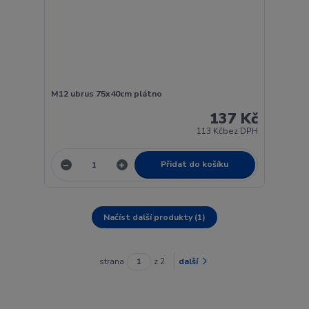
M12 ubrus 75x40cm plátno
137 Kč
113 Kč
bez DPH
Přidat do košíku
Načíst další produkty (1)
strana
z 2
další