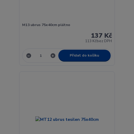
M13 ubrus 75x40cm plátno
137 Kč
113 Kč
bez DPH
Přidat do košíku