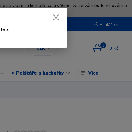
uváme se všem za komplikace a věříme, že se vám bude v novém e-
beruska.cz
Přihlášení
 léto
0
0 Kč
CZK
Více
Polštáře a kuchařky