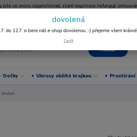
by jste se znovu zageristrovali, staré registrace nefungují, omlo
hledněji nakupovat :-) děkujeme všem za pochopení www.vysivani
dovolená
Více
.7. do 12.7. si bere náš e-shop dovolenou :-) přejeme všem krásné
Zavřít
Hledat
Dečky
Ubrusy obšité krajkou
Prostírání
tesilen