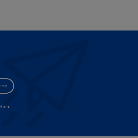
t se
tteru.