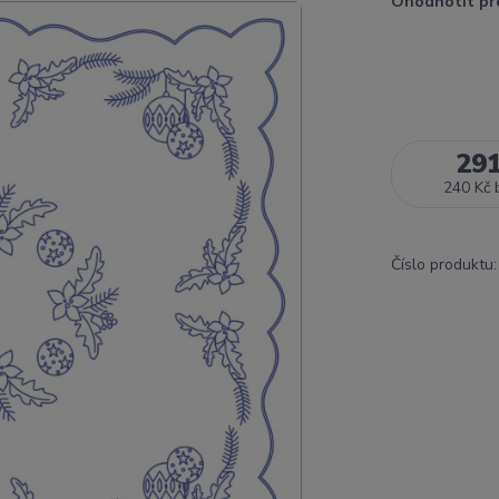
Ohodnotit pr
29
240 Kč
Číslo produktu: