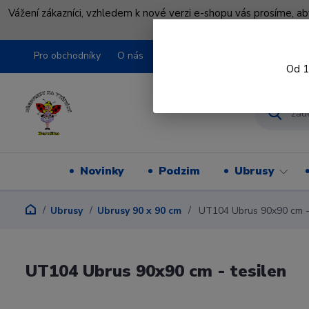
Vážení zákazníci, vzhledem k nové verzi e-shopu vás prosíme, a
shopu pře
Pro obchodníky
O nás
Obchodní podmínky
Kontakty
Od 1
Novinky
Podzim
Ubrusy
Ubrusy
Ubrusy 90 x 90 cm
UT104 Ubrus 90x90 cm - 
UT104 Ubrus 90x90 cm - tesilen