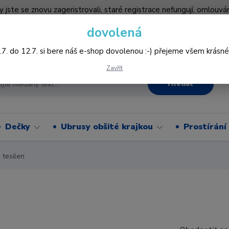
by jste se znovu zageristrovali, staré registrace nefungují, omlo
hledněji nakupovat :-) děkujeme všem za pochopení www.vysivani
dovolená
Více
.7. do 12.7. si bere náš e-shop dovolenou :-) přejeme všem krásné
Zavřít
Hledat
Dečky
Ubrusy obšité krajkou
Prostírání
tesilen