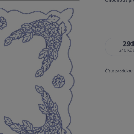
Ohodnotit pr
29
240 Kč
Číslo produktu: