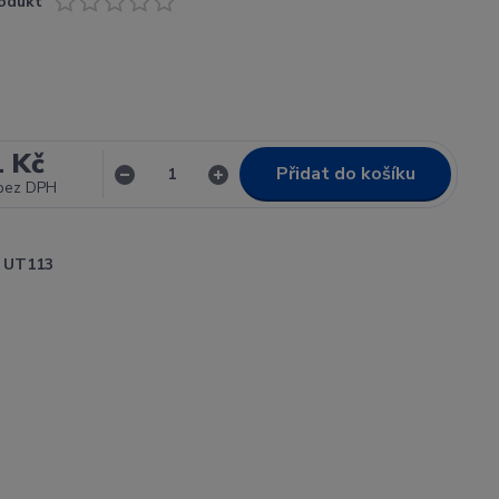
odukt
1 Kč
Přidat do košíku
bez DPH
UT113