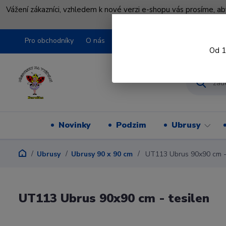
Vážení zákazníci, vzhledem k nové verzi e-shopu vás prosíme, a
shopu pře
Pro obchodníky
O nás
Obchodní podmínky
Kontakty
Od 1
Novinky
Podzim
Ubrusy
Ubrusy
Ubrusy 90 x 90 cm
UT113 Ubrus 90x90 cm - 
UT113 Ubrus 90x90 cm - tesilen