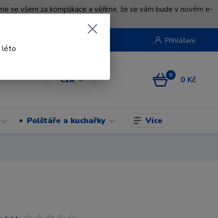
uváme se všem za komplikace a věříme, že se vám bude v novém e-
beruska.cz
Přihlášení
 léto
0
0 Kč
CZK
Více
Polštáře a kuchařky