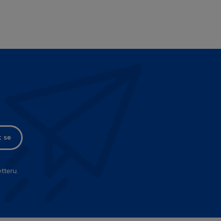
t se
tteru.