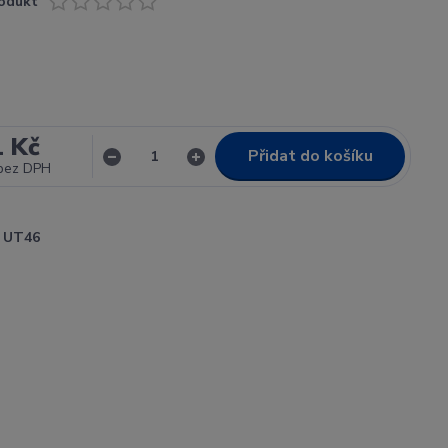
odukt
1 Kč
Přidat do košíku
bez DPH
UT46