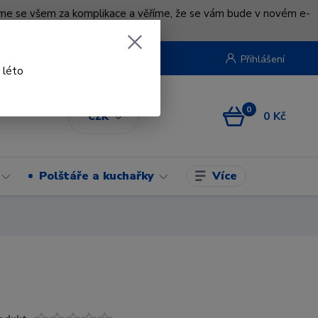
uváme se všem za komplikace a věříme, že se vám bude v novém e-
beruska.cz
Přihlášení
 léto
0
0 Kč
CZK
Více
Polštáře a kuchařky