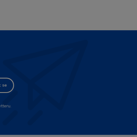
t se
tteru.