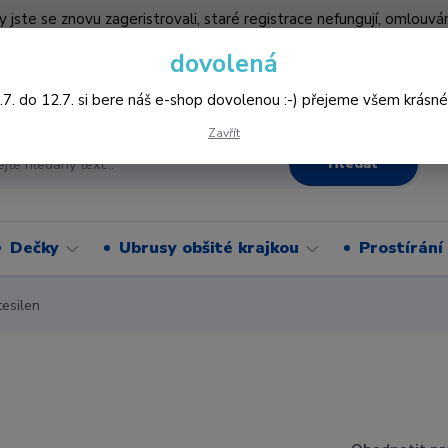
by jste se znovu zageristrovali, staré registrace nefungují, omlo
hledněji nakupovat :-) děkujeme všem za pochopení www.vysivani
dovolená
Více
.7. do 12.7. si bere náš e-shop dovolenou :-) přejeme všem krásné
Zavřít
Hledat
Dečky
Ubrusy obšité krajkou
Prostírání
esilen