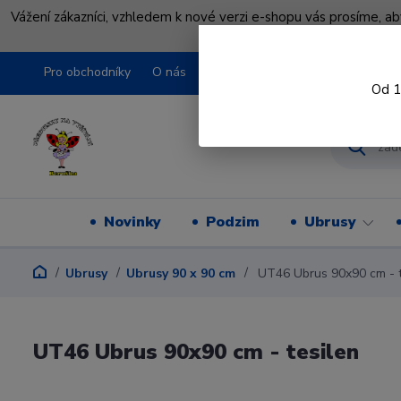
Vážení zákazníci, vzhledem k nové verzi e-shopu vás prosíme, a
shopu pře
Pro obchodníky
O nás
Obchodní podmínky
Kontakty
Od 1
Novinky
Podzim
Ubrusy
Ubrusy
Ubrusy 90 x 90 cm
UT46 Ubrus 90x90 cm - t
UT46 Ubrus 90x90 cm - tesilen