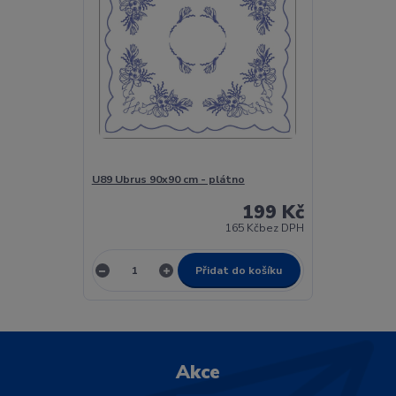
U89 Ubrus 90x90 cm - plátno
199 Kč
165 Kč
bez DPH
Přidat do košíku
Akce