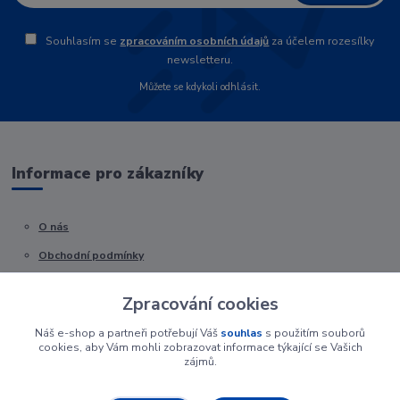
Souhlasím se
zpracováním osobních údajů
za účelem rozesílky
newsletteru.
Můžete se kdykoli odhlásit.
Informace pro zákazníky
O nás
Obchodní podmínky
Kontakty
Zpracování cookies
Náš e-shop a partneři potřebují Váš
souhlas
s použitím souborů
cookies, aby Vám mohli zobrazovat informace týkající se Vašich
zájmů.