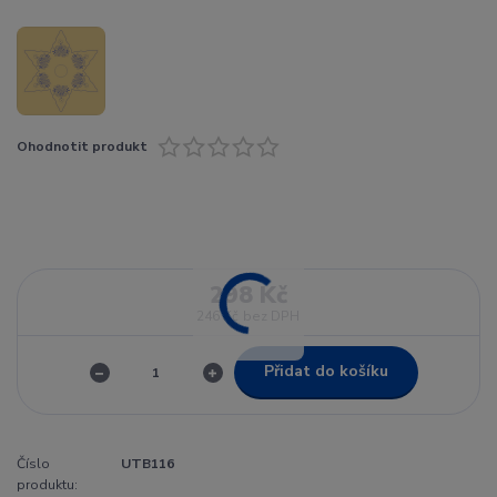
Ohodnotit produkt
298 Kč
246 Kč
bez DPH
Přidat do košíku
Číslo
UTB116
produktu: