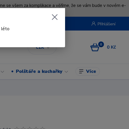
uváme se všem za komplikace a věříme, že se vám bude v novém e-
beruska.cz
Přihlášení
 léto
0
0 Kč
CZK
Více
Polštáře a kuchařky