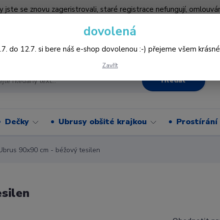
by jste se znovu zageristrovali, staré registrace nefungují, omlo
hledněji nakupovat :-) děkujeme všem za pochopení www.vysivani
dovolená
Více
.7. do 12.7. si bere náš e-shop dovolenou :-) přejeme všem krásné
Zavřít
Hledat
Dečky
Ubrusy obšité krajkou
Prostírání
rus 90x90 cm - béžový tesilen
silen