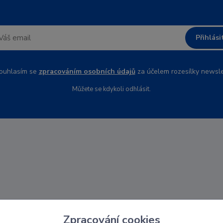
Přihlási
uhlasím se
zpracováním osobních údajů
za účelem rozesílky newsle
Můžete se kdykoli odhlásit.
Zpracování cookies