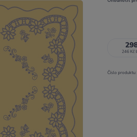
Ohodnotit pr
29
246 Kč
Číslo produktu: