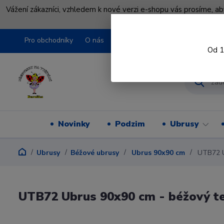
Vážení zákazníci, vzhledem k nové verzi e-shopu vás prosíme, a
shopu pře
Pro obchodníky
O nás
Obchodní podmínky
Kontakty
Od 1
Novinky
Podzim
Ubrusy
Ubrusy
Béžové ubrusy
Ubrus 90x90 cm
UTB72 Ub
UTB72 Ubrus 90x90 cm - béžový te