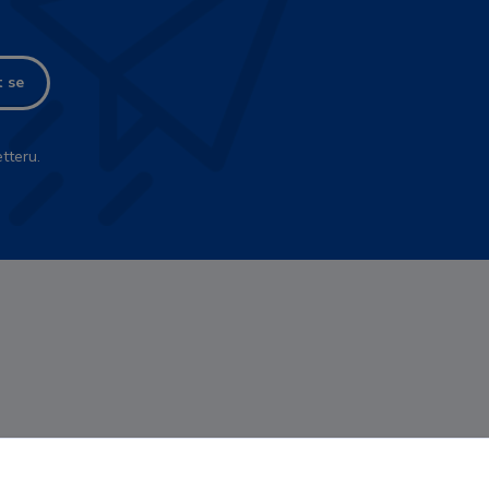
t se
tteru.