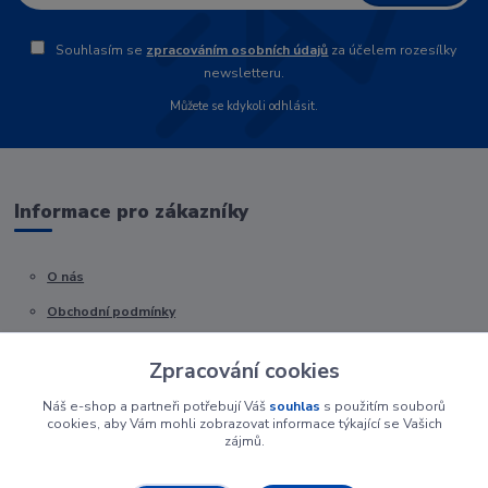
Souhlasím se
zpracováním osobních údajů
za účelem rozesílky
newsletteru.
Můžete se kdykoli odhlásit.
Informace pro zákazníky
O nás
Obchodní podmínky
Kontakty
Zpracování cookies
Náš e-shop a partneři potřebují Váš
souhlas
s použitím souborů
cookies, aby Vám mohli zobrazovat informace týkající se Vašich
zájmů.