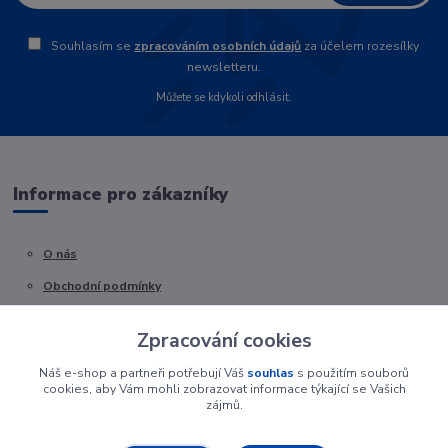
Souhlasím se
zpracováním osobních údajů
za účelem rozesílky
newsletteru.
Můžete se kdykoli odhlásit.
Informace pro zákazníky
O nás
Obchodní podmínky
Kontakty
Zpracování cookies
Náš e-shop a partneři potřebují Váš
souhlas
s použitím souborů
cookies, aby Vám mohli zobrazovat informace týkající se Vašich
zájmů.