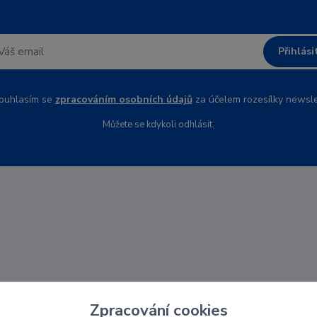
Přihlási
uhlasím se
zpracováním osobních údajů
za účelem rozesílky newsle
Můžete se kdykoli odhlásit.
Zpracování cookies