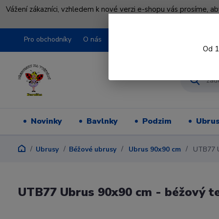
Vážení zákazníci, vzhledem k nové verzi e-shopu vás prosíme, a
shopu pře
Pro obchodníky
O nás
Obchodní podmínky
Kontakty
Od 1
Novinky
Bavlnky
Podzim
Ubru
Ubrusy
Béžové ubrusy
Ubrus 90x90 cm
UTB77 Ub
UTB77 Ubrus 90x90 cm - béžový te