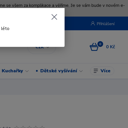
uváme se všem za komplikace a věříme, že se vám bude v novém e-
beruska.cz
Přihlášení
 léto
0
0 Kč
CZK
Více
Kuchařky
Dětské vyšívání