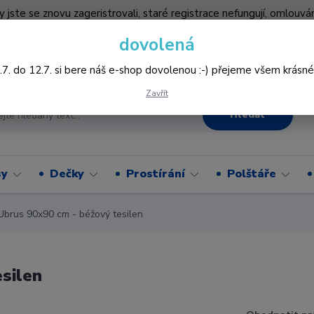
by jste se znovu zageristrovali, staré registrace nefungují, omlo
hledněji nakupovat :-) děkujeme všem za pochopení www.vysivani
dovolená
Více
.7. do 12.7. si bere náš e-shop dovolenou :-) přejeme všem krásné
Zavřít
Hledat
sy
Dečky
Prostírání
Polštáře
rus 90x90 cm - béžový tesilen
silen