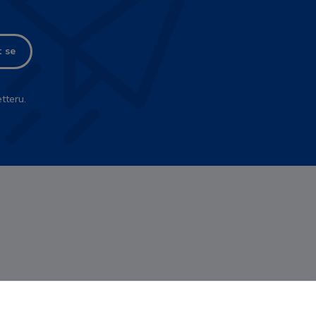
t se
tteru.