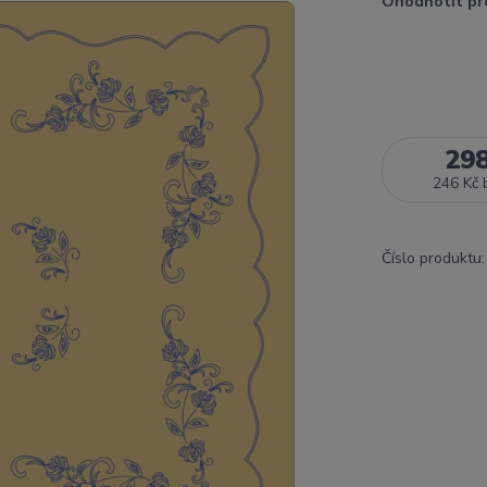
Ohodnotit pr
29
246 Kč
Číslo produktu: