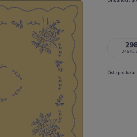
Ohodnotit pr
29
246 Kč
Číslo produktu: