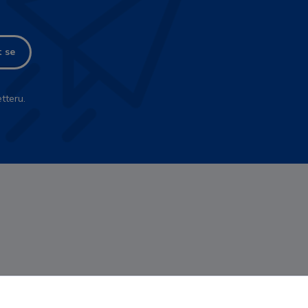
t se
tteru.