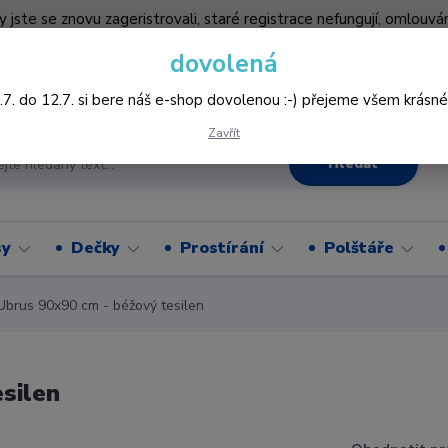
by jste se znovu zageristrovali, staré registrace nefungují, omlo
hledněji nakupovat :-) děkujeme všem za pochopení www.vysivani
dovolená
Více
.7. do 12.7. si bere náš e-shop dovolenou :-) přejeme všem krásné
Zavřít
Hledat
sy
Dečky
Prostírání
Polštáře
rus 90x90 cm - béžový tesilen
silen