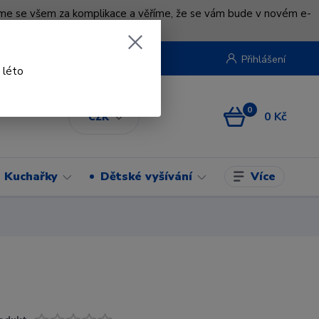
uváme se všem za komplikace a věříme, že se vám bude v novém e-
beruska.cz
Přihlášení
 léto
0
0 Kč
CZK
Více
Kuchařky
Dětské vyšívání