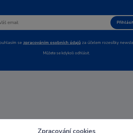
Přihlási
uhlasím se
zpracováním osobních údajů
za účelem rozesílky newsle
Můžete se kdykoli odhlásit.
Zpracování cookies