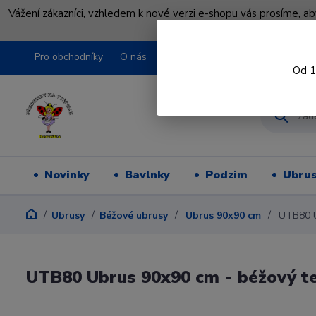
Vážení zákazníci, vzhledem k nové verzi e-shopu vás prosíme, a
shopu pře
Pro obchodníky
O nás
Obchodní podmínky
Kontakty
Od 1
Novinky
Bavlnky
Podzim
Ubru
Ubrusy
Béžové ubrusy
Ubrus 90x90 cm
UTB80 Ub
UTB80 Ubrus 90x90 cm - béžový te