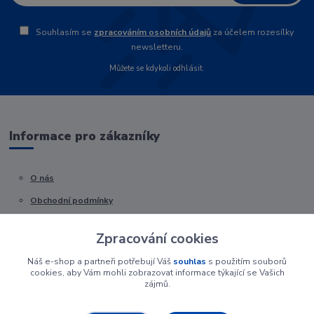
Souhlasím se
zpracováním osobních údajů
za účelem rozesílky
newsletteru.
Můžete se kdykoli odhlásit.
Informace pro zákazníky
O nás
Obchodní podmínky
Kontakty
Zpracování cookies
Náš e-shop a partneři potřebují Váš
souhlas
s použitím souborů
cookies, aby Vám mohli zobrazovat informace týkající se Vašich
zájmů.