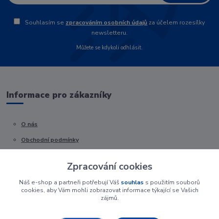
Souhlasím se
zpracováním osobních údajů
za účelem rozesílky
newsletteru.
Můžete se kdykoli odhlásit.
Informace pro zákazníky
O nás
Obchodní podmínky
Kontakty
Zpracování cookies
Náš e-shop a partneři potřebují Váš
souhlas
s použitím souborů
cookies, aby Vám mohli zobrazovat informace týkající se Vašich
zájmů.