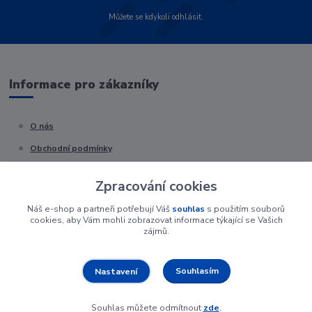
Můžete se kdykoli odhlásit.
Informace pro zákazníky
O nás
Obchodní podmínky
Kontakty
Zpracování cookies
Náš e-shop a partneři potřebují Váš
souhlas
s použitím souborů
cookies, aby Vám mohli zobrazovat informace týkající se Vašich
zájmů.
Souhlasím
Nastavení
Souhlas můžete odmítnout
zde
.
Vytvořeno na
Eshop-rychle.cz