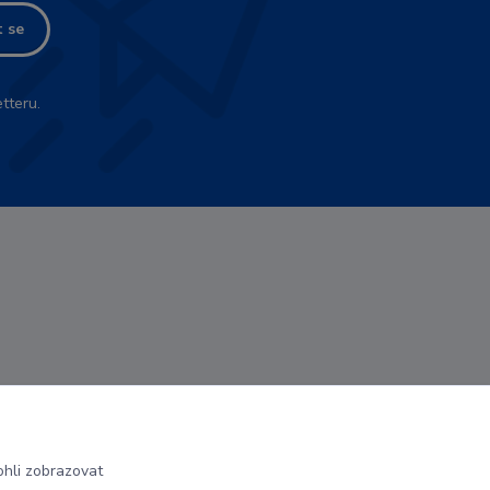
t se
tteru.
hli zobrazovat