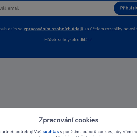
Přihlási
uhlasím se
zpracováním osobních údajů
za účelem rozesílky newsle
Můžete se kdykoli odhlásit.
Zpracování cookies
artneři potřebují Váš
souhlas
s použitím souborů cookies, aby Vám mo