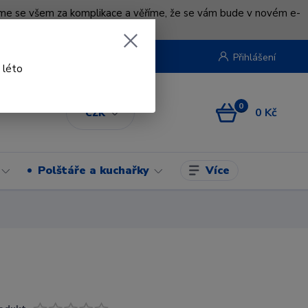
uváme se všem za komplikace a věříme, že se vám bude v novém e-
beruska.cz
Přihlášení
 léto
0
0 Kč
CZK
Více
Polštáře a kuchařky