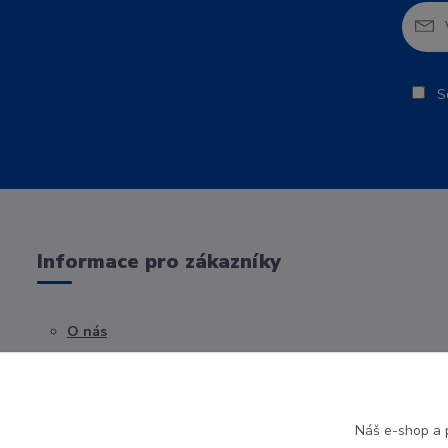
So
Informace pro zákazníky
O nás
Obchodní podmínky
Kontakty
Náš e-shop a p