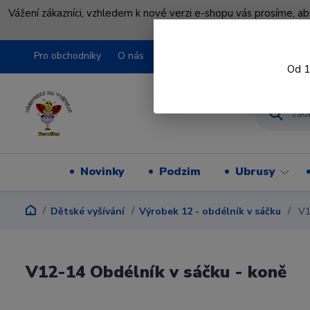
Vážení zákazníci, vzhledem k nové verzi e-shopu vás prosíme, a
shopu pře
Pro obchodníky
O nás
Obchodní podmínky
Kontakty
Od 1
Novinky
Podzim
Ubrusy
Dětské vyšívání
Výrobek 12 - obdélník v sáčku
V12
V12-14 Obdélník v sáčku - koně