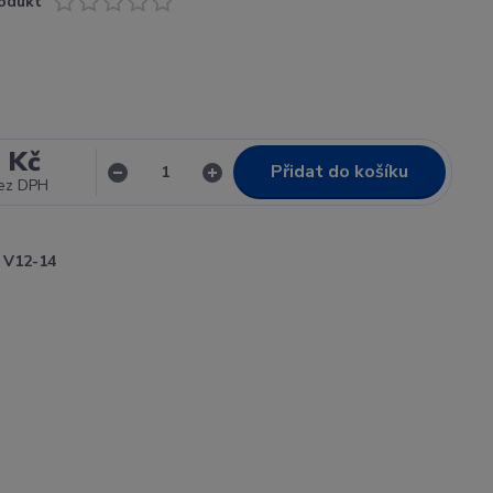
odukt
 Kč
Přidat do košíku
ez DPH
V12-14