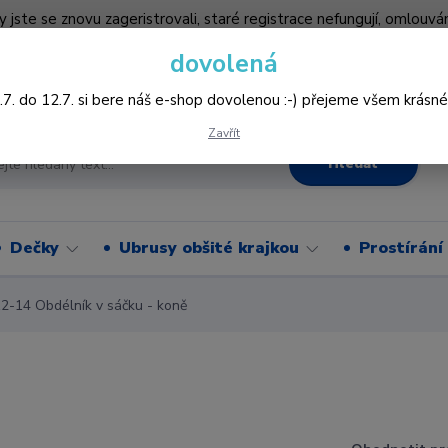
by jste se znovu zageristrovali, staré registrace nefungují, omlo
hledněji nakupovat :-) děkujeme všem za pochopení www.vysivani
dovolená
Více
.7. do 12.7. si bere náš e-shop dovolenou :-) přejeme všem krásné
Zavřít
Hledat
Dečky
Ubrusy obšité krajkou
Prostírání
-14 Obdélník v sáčku - koně