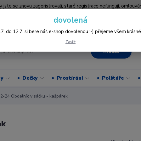
by jste se znovu zageristrovali, staré registrace nefungují, omlo
hledněji nakupovat :-) děkujeme všem za pochopení www.vysivani
dovolená
Více
.7. do 12.7. si bere náš e-shop dovolenou :-) přejeme všem krásné
Zavřít
Hledat
sy
Dečky
Prostírání
Polštáře
-24 Obdélník v sáčku - kašpárek
ek