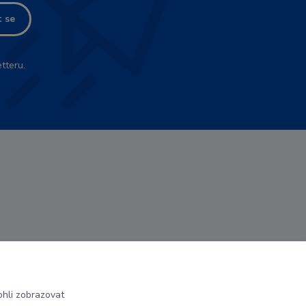
t se
tteru.
hli zobrazovat