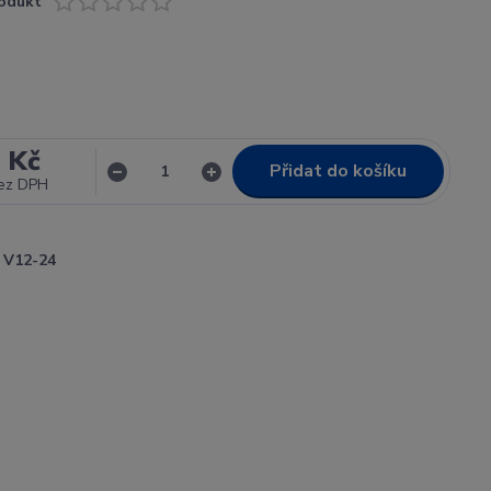
odukt
 Kč
Přidat do košíku
ez DPH
V12-24