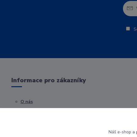
So
Informace pro zákazníky
O nás
Obchodní podmínky
Kontakty
Náš e-shop a p