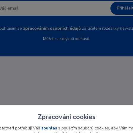
Přihlási
uhlasím se
zpracováním osobních údajů
za účelem rozesílky newsle
Můžete se kdykoli odhlásit.
Zpracování cookies
artneři potřebují Váš
souhlas
s použitím souborů cookies, aby Vám mo