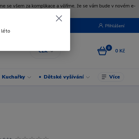
uváme se všem za komplikace a věříme, že se vám bude v novém e-
beruska.cz
Přihlášení
 léto
0
0 Kč
CZK
Více
Kuchařky
Dětské vyšívání