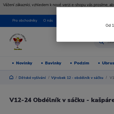
Vážení zákazníci, vzhledem k nové verzi e-shopu vás prosíme, a
shopu pře
Pro obchodníky
O nás
Obchodní podmínky
Kontakty
Od 1
Novinky
Bavlnky
Podzim
Ubru
Dětské vyšívání
Výrobek 12 - obdélník v sáčku
V12
V12-24 Obdélník v sáčku - kašpár