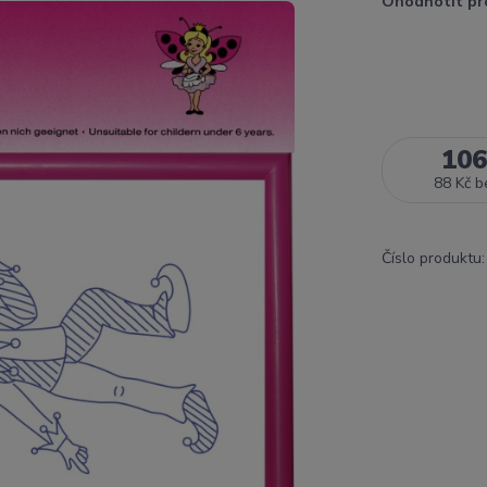
Ohodnotit pr
106
88 Kč
b
Číslo produktu: