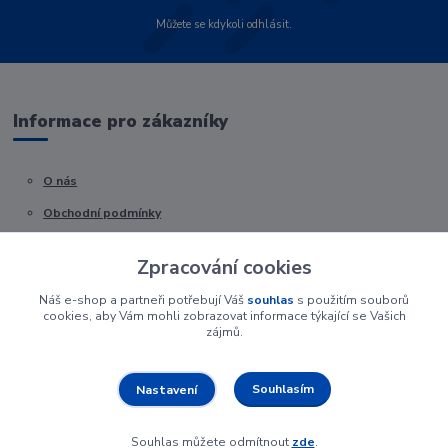
Můžete se kdykoli odhlásit.
Informace pro zákazníky
O nás
Obchodní podmínky
Kontakty
Zpracování cookies
Náš e-shop a partneři potřebují Váš
souhlas
s použitím souborů
cookies, aby Vám mohli zobrazovat informace týkající se Vašich
zájmů.
Souhlasím
Nastavení
Souhlas můžete odmítnout
zde
.
Vytvořeno na
Eshop-rychle.cz