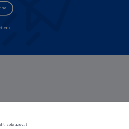
t se
tteru.
hli zobrazovat