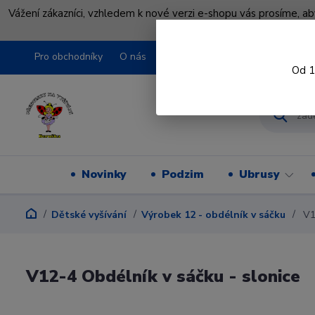
Vážení zákazníci, vzhledem k nové verzi e-shopu vás prosíme, a
shopu pře
Pro obchodníky
O nás
Obchodní podmínky
Kontakty
Od 1
Novinky
Podzim
Ubrusy
Dětské vyšívání
Výrobek 12 - obdélník v sáčku
V12
V12-4 Obdélník v sáčku - slonice