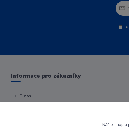
So
Informace pro zákazníky
O nás
Obchodní podmínky
Kontakty
Náš e-shop a p