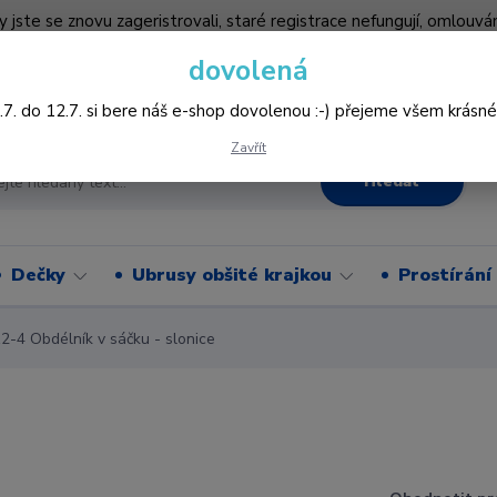
by jste se znovu zageristrovali, staré registrace nefungují, omlo
hledněji nakupovat :-) děkujeme všem za pochopení www.vysivani
dovolená
Více
.7. do 12.7. si bere náš e-shop dovolenou :-) přejeme všem krásné
Zavřít
Hledat
Dečky
Ubrusy obšité krajkou
Prostírání
-4 Obdélník v sáčku - slonice