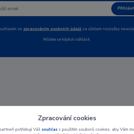
Přihlási
uhlasím se
zpracováním osobních údajů
za účelem rozesílky newsle
Můžete se kdykoli odhlásit.
Zpracování cookies
artneři potřebují Váš
souhlas
s použitím souborů cookies, aby Vám mo