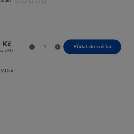
odukt
 Kč
Přidat do košíku
ez DPH
V12-4