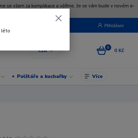
uváme se všem za komplikace a věříme, že se vám bude v novém e-
beruska.cz
Přihlášení
 léto
0
0 Kč
CZK
Více
Polštáře a kuchařky