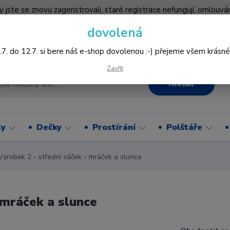
by jste se znovu zageristrovali, staré registrace nefungují, omlo
hledněji nakupovat :-) děkujeme všem za pochopení www.vysivani
dovolená
Více
.7. do 12.7. si bere náš e-shop dovolenou :-) přejeme všem krásné
Zavřít
Hledat
sy
Dečky
Prostírání
Polštáře
ýrobek 2 - střední sáček - mráček a slunce
 mráček a slunce