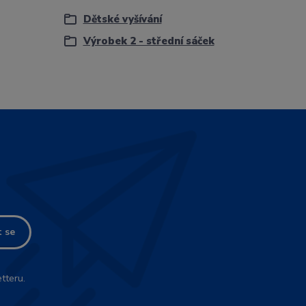
Dětské vyšívání
Výrobek 2 - střední sáček
t se
tteru.