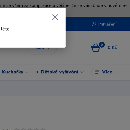
uváme se všem za komplikace a věříme, že se vám bude v novém e-
beruska.cz
Přihlášení
 léto
0
0 Kč
CZK
Více
Kuchařky
Dětské vyšívání