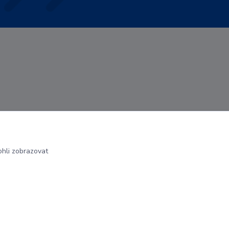
hli zobrazovat
Vytvořeno na
Eshop-rychle.cz