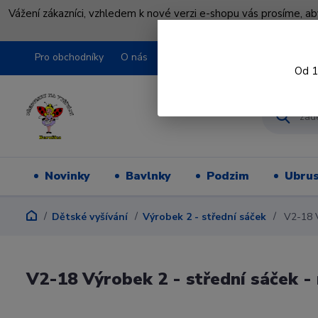
Vážení zákazníci, vzhledem k nové verzi e-shopu vás prosíme, a
shopu pře
Pro obchodníky
O nás
Obchodní podmínky
Kontakty
Od 1
Novinky
Bavlnky
Podzim
Ubru
Dětské vyšívání
Výrobek 2 - střední sáček
V2-18 V
V2-18 Výrobek 2 - střední sáček -