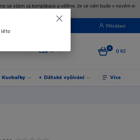
uváme se všem za komplikace a věříme, že se vám bude v novém e-
beruska.cz
Přihlášení
 léto
0
0 Kč
CZK
Více
Kuchařky
Dětské vyšívání