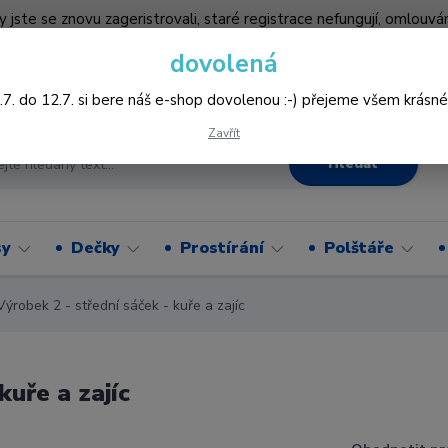
by jste se znovu zageristrovali, staré registrace nefungují, omlo
hledněji nakupovat :-) děkujeme všem za pochopení www.vysivani
dovolená
Více
.7. do 12.7. si bere náš e-shop dovolenou :-) přejeme všem krásné
Zavřít
Hledat
sy
Dečky
Prostírání
Polštáře
robek 2 - střední sáček - kuře a zajíc
kuře a zajíc