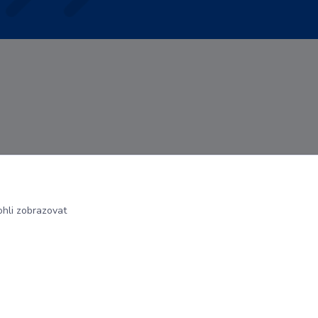
hli zobrazovat
Vytvořeno na
Eshop-rychle.cz