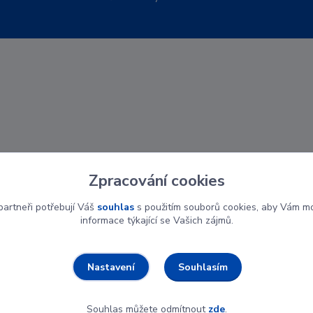
Zpracování cookies
artneři potřebují Váš
souhlas
s použitím souborů cookies, aby Vám mo
informace týkající se Vašich zájmů.
Souhlasím
Nastavení
Souhlas můžete odmítnout
zde
.