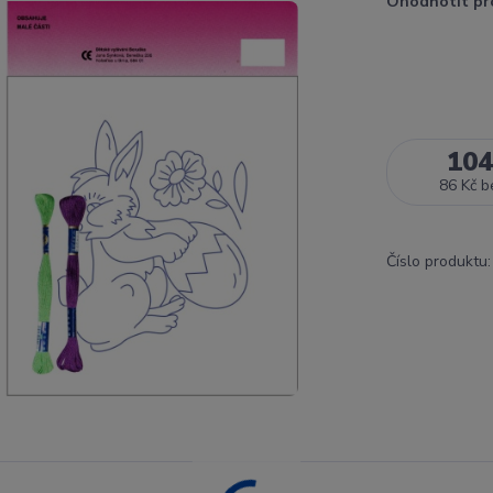
Ohodnotit pr
104
86 Kč
b
Číslo produktu: