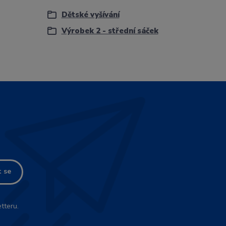
Dětské vyšívání
Výrobek 2 - střední sáček
t se
tteru.