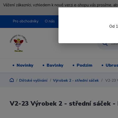
Vážení zákazníci, vzhledem k nové verzi e-shopu vás prosíme, a
shopu pře
Pro obchodníky
O nás
Obchodní podmínky
Kontakty
Od 1
Novinky
Bavlnky
Podzim
Ubru
Dětské vyšívání
Výrobek 2 - střední sáček
V2-23 Vý
V2-23 Výrobek 2 - střední sáček - 