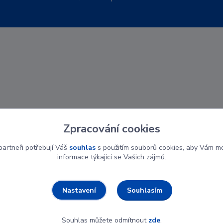
Zpracování cookies
artneři potřebují Váš
souhlas
s použitím souborů cookies, aby Vám mo
informace týkající se Vašich zájmů.
Souhlasím
Nastavení
Souhlas můžete odmítnout
zde
.