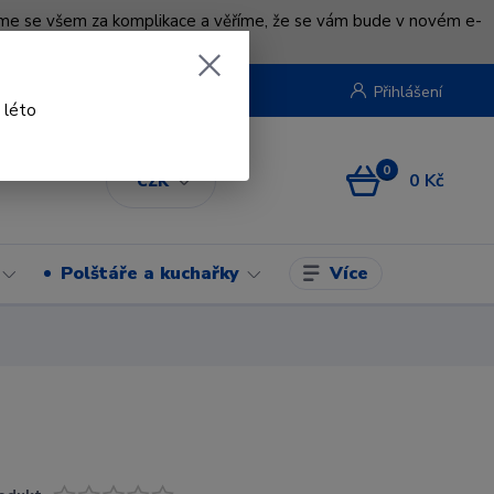
uváme se všem za komplikace a věříme, že se vám bude v novém e-
beruska.cz
Přihlášení
 léto
0
0 Kč
CZK
Více
Polštáře a kuchařky