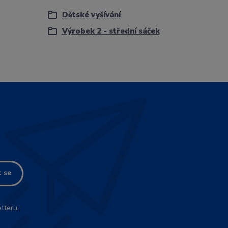
Dětské vyšívání
Výrobek 2 - střední sáček
t se
tteru.