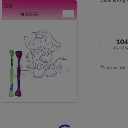
Ohodnotit pr
104
86 Kč
b
Číslo produktu: