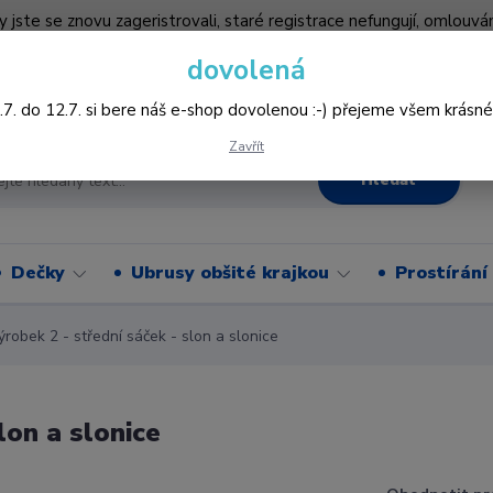
by jste se znovu zageristrovali, staré registrace nefungují, omlo
hledněji nakupovat :-) děkujeme všem za pochopení www.vysivani
dovolená
Více
.7. do 12.7. si bere náš e-shop dovolenou :-) přejeme všem krásné
Zavřít
Hledat
Dečky
Ubrusy obšité krajkou
Prostírání
obek 2 - střední sáček - slon a slonice
lon a slonice