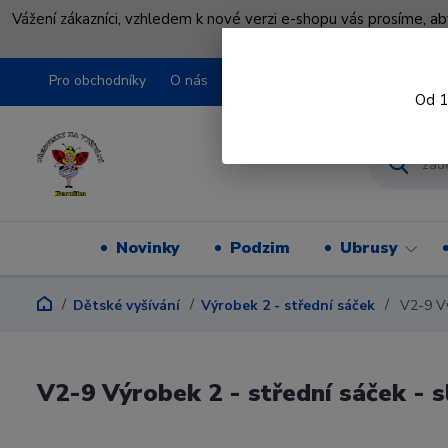
Vážení zákazníci, vzhledem k nové verzi e-shopu vás prosíme, a
shopu pře
Pro obchodníky
O nás
Obchodní podmínky
Kontakty
Od 1
Novinky
Podzim
Ubrusy
Dětské vyšívání
Výrobek 2 - střední sáček
V2-9 Výr
V2-9 Výrobek 2 - střední sáček - s