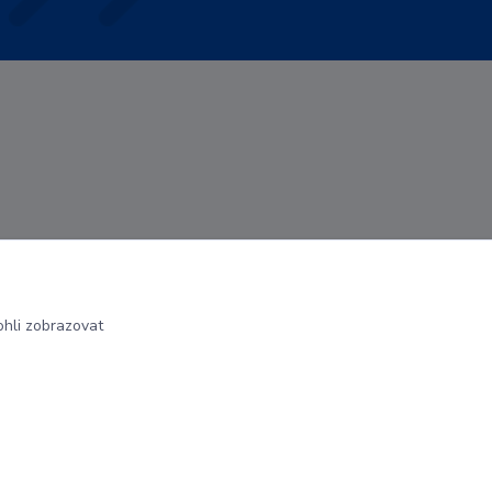
hli zobrazovat
Vytvořeno na
Eshop-rychle.cz