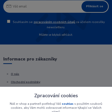
Přihlásit se
Souhlasím se
zpracováním osobních údajů
za účelem rozesílky
newsletteru.
Můžete se kdykoli odhlásit.
Informace pro zákazníky
O nás
Obchodní podmínky
Kontakty
Zpracování cookies
Náš e-shop a partneři potřebují Váš
souhlas
s použitím souborů
cookies, aby Vám mohli zobrazovat informace týkající se Vašich
zájmů.