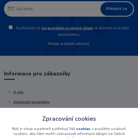
Přihlásit se
Souhlasím se
zpracováním osobních údajů
za účelem rozesílky
newsletteru.
Můžete se kdykoli odhlásit.
Informace pro zákazníky
O nás
Obchodní podmínky
Kontakty
Zpracování cookies
Náš e-shop a partneři potřebují Váš
souhlas
s použitím souborů
cookies, aby Vám mohli zobrazovat informace týkající se Vašich