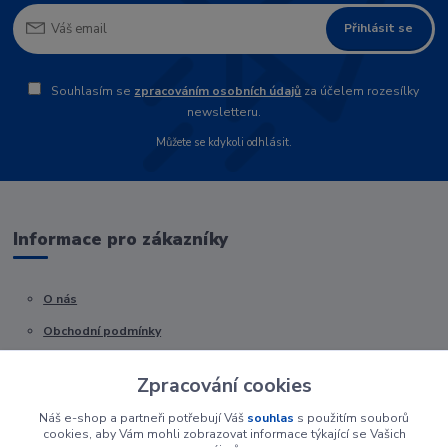
Přihlásit se
Souhlasím se
zpracováním osobních údajů
za účelem rozesílky
newsletteru.
Můžete se kdykoli odhlásit.
Informace pro zákazníky
O nás
Obchodní podmínky
Kontakty
Zpracování cookies
Náš e-shop a partneři potřebují Váš
souhlas
s použitím souborů
cookies, aby Vám mohli zobrazovat informace týkající se Vašich