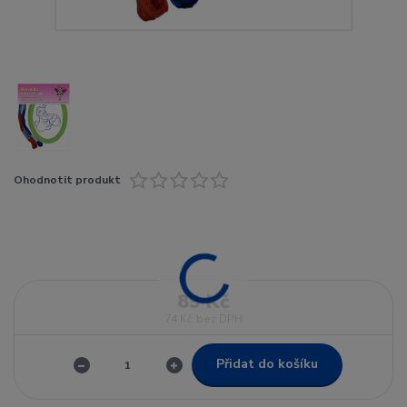
Ohodnotit produkt
89 Kč
74 Kč
bez DPH
Přidat do košíku