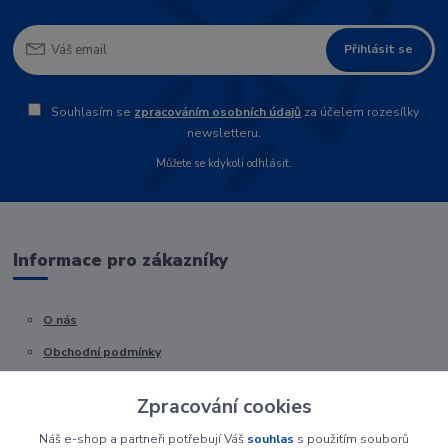
Přihlásit se
Souhlasím se
zpracováním osobních údajů
za účelem rozesílky
newsletteru.
Můžete se kdykoli odhlásit.
Informace pro zákazníky
O nás
Obchodní podmínky
Kontakty
Zpracování cookies
Náš e-shop a partneři potřebují Váš
souhlas
s použitím souborů