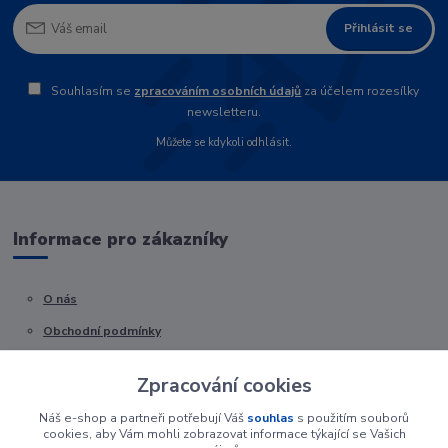
Přihlásit se
Souhlasím se
zpracováním osobních údajů
za účelem rozesílky
newsletteru.
Můžete se kdykoli odhlásit.
Informace pro zákazníky
O nás
Obchodní podmínky
Kontakty
Zpracování cookies
Náš e-shop a partneři potřebují Váš
souhlas
s použitím souborů
cookies, aby Vám mohli zobrazovat informace týkající se Vašich